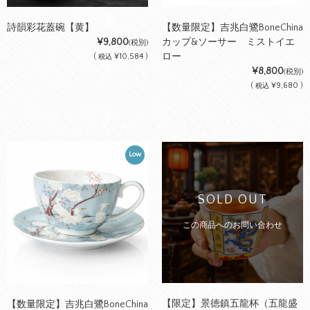
詩韻彩花蓋碗【黄】
【数量限定】吉兆白鷺BoneChina
¥9,800
カップ&ソーサー ミストイエ
(税別)
ロー
(
¥10,584 )
税込
¥8,800
(税別)
(
¥9,680 )
税込
Low
SOLD OUT
この商品へのお問い合わせ
【限定】景徳鎮五龍杯（五龍盛
【数量限定】吉兆白鷺BoneChina