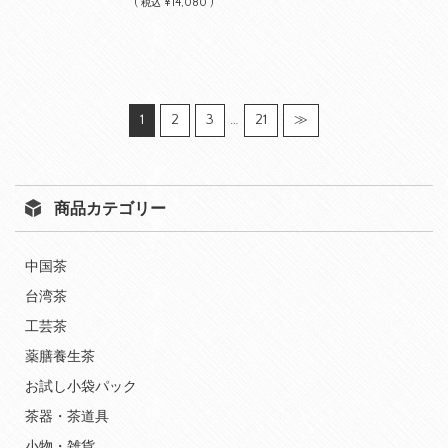
(
¥14,080 )
税込
1
2
3
…
21
≫
商品カテゴリー
中国茶
台湾茶
工芸茶
薬膳養生茶
お試し小袋パック
茶器・茶道具
小物・雑貨