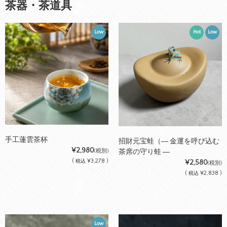
茶器・茶道具
Low
Hot
Low
手工蓮雲茶杯
招財元宝蛙（― 金運を呼び込む
¥2,980
茶席の守り蛙 ―
(税別)
(
¥3,278 )
¥2,580
税込
(税別)
(
¥2,838 )
税込
Low