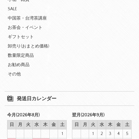
SALE
中国茶・台湾茶講座
お茶会・イベント
ギフトセット
卸売り(おまとめ価格)
数量限定商品
お勧め商品
その他
発送日カレンダー
今月(2026年8月)
翌月(2026年9月)
日
月
火
水
木
金
土
日
月
火
水
木
金
土
1
1
2
3
4
5