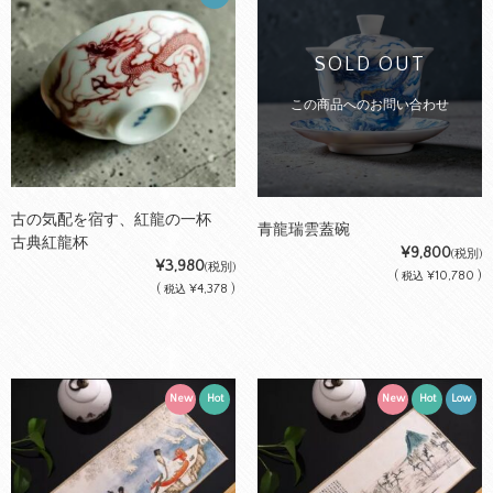
SOLD OUT
この商品へのお問い合わせ
古の気配を宿す、紅龍の一杯
青龍瑞雲蓋碗
古典紅龍杯
¥9,800
(税別)
¥3,980
(税別)
(
¥10,780 )
税込
(
¥4,378 )
税込
New
Hot
New
Hot
Low