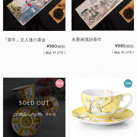
水墨画漢詩茶巾
『茶巾』文人達の茶会
¥980
¥980
(税別)
(税別)
(
¥1,078 )
(
¥1,078 )
税込
税込
New
Low
SOLD OUT
この商品へのお問い合わせ