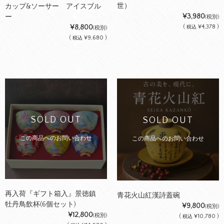
世）
カップ&ソーサー アイスブル
¥3,980
ー
(税別)
(
¥4,378 )
¥8,800
税込
(税別)
(
¥9,680 )
税込
SOLD OUT
SOLD OUT
この商品へのお問い合わせ
この商品へのお問い合わせ
再入荷『ギフト箱入』景徳鎮
青花火山紅漢詩蓋碗
牡丹鳥飲杯(6個セット)
¥9,800
(税別)
¥12,800
(税別)
(
¥10,780 )
税込