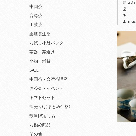
20
中国茶
台湾茶
mus
工芸茶
薬膳養生茶
お試し小袋パック
茶器・茶道具
小物・雑貨
SALE
中国茶・台湾茶講座
お茶会・イベント
ギフトセット
卸売り(おまとめ価格)
数量限定商品
お勧め商品
その他