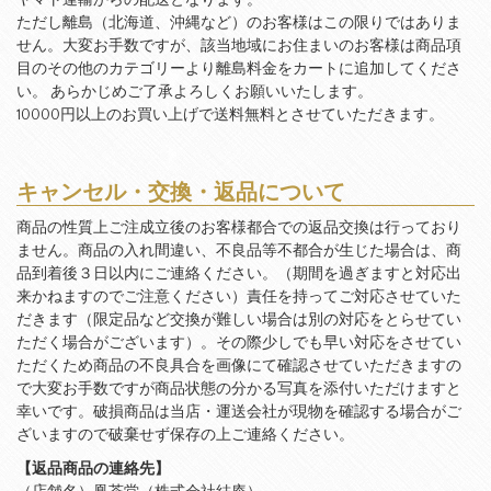
ヤマト運輸からの配送となります。
ただし離島（北海道、沖縄など）のお客様はこの限りではありま
せん。大変お手数ですが、該当地域にお住まいのお客様は商品項
目のその他のカテゴリーより離島料金をカートに追加してくださ
い。 あらかじめご了承よろしくお願いいたします。
10000円以上のお買い上げで送料無料とさせていただきます。
キャンセル・交換・返品について
商品の性質上ご注成立後のお客様都合での返品交換は行っており
ません。商品の入れ間違い、不良品等不都合が生じた場合は、商
品到着後３日以内にご連絡ください。（期間を過ぎますと対応出
来かねますのでご注意ください）責任を持ってご対応させていた
だきます（限定品など交換が難しい場合は別の対応をとらせてい
ただく場合がございます）。その際少しでも早い対応をさせてい
ただくため商品の不良具合を画像にて確認させていただきますの
で大変お手数ですが商品状態の分かる写真を添付いただけますと
幸いです。破損商品は当店・運送会社が現物を確認する場合がご
ざいますので破棄せず保存の上ご連絡ください。
【返品商品の連絡先】