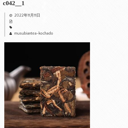
c042__1
2022年11月11日
musubiantea-kochado