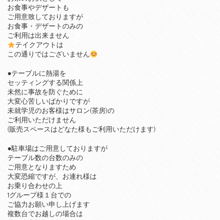
お食事やデザートも
ご用意致しておりますが
お食事・デザートのみの
ご利用は出来ません
テイクアウトは
この通りではございません
●テーブルに熱湯を
セッティングする関係上
未然に事故を防ぐために
大変心苦しいばかりですが
未就学児のお客様はサロン(茶房)の
ご利用いただけません
(販売スペースはどなた様もご利用いただけます)
●駐車場はご用意しておりますが
テーブル数の台数のみの
ご用意となりますため
大変恐縮ですが、お連れ様は
お乗り合わせの上
1グループ様１台での
ご協力お願い申し上げます
複数台でお越しの場合は