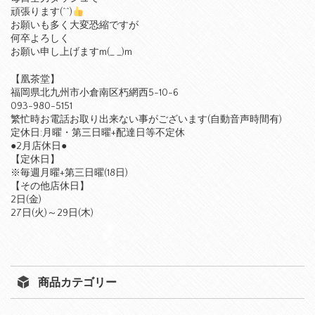
頑張ります(^^)
お願いも多く大変恐縮ですが
何卒よろしく
お願い申し上げますm(_ _)m
【凰茶堂】
福岡県北九州市小倉南区朽網西5-10-6
093-980-5151
繁忙時お電話お取り出来ない事がございます(自動音声時間有)
定休日:月曜・第三日曜+配達日等不定休
●2月店休日●
【定休日】
※毎週月曜+第三日曜(18日)
【その他店休日】
2日(金)
27日(火)～29日(木)
商品カテゴリー