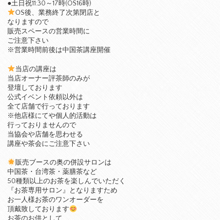
●土日祝11:30～17時(OS16時)
OS後、業務終了次第閉店と
なりますので
販売スペースの営業時間に
ご注意下さい
※営業時間前後は中国茶講座開催
当店の講座は
当店オーナー評茶師のみが
登壇しております
公式イベント依頼以外は
全て店舗で行っております
※他店様にてや個人的活動は
行っておりませんので
当協会や店舗を思わせる
講座や茶会にご注意下さい
販売ブースの奥の併設サロンは
中国茶・台湾茶・薬膳茶など
50種類以上のお茶を楽しんでいただく
『お茶専用サロン』となりますため
お一人様お茶のワンオーダーを
頂戴致しております
お茶のお供として