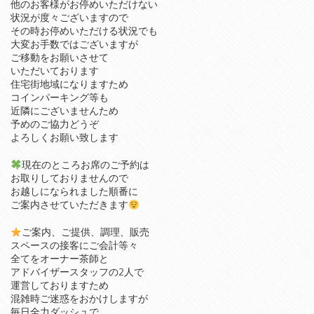
他のお客様がお停めいただけない
状況が度々ございますので
その時お停めいただける状況でも
大変お手数ではございますが
ご移動をお願いさせて
いただいております
住宅街地域になりますため
コインパーキング等も
近隣にございませんため
予めのご協力どうぞ
よろしくお願い致します
現在のところお席のご予約は
お取りしておりませんので
お越しになられました順番に
ご案内させていただきます
ご案内、ご提供、調理、販売
スペースの接客にご会計等々
全てをオーナー茶師と
アドバイザースタッフの2人で
運営しておりますため
混雑時ご迷惑をおかけしますが
毎日全力ダッシュで