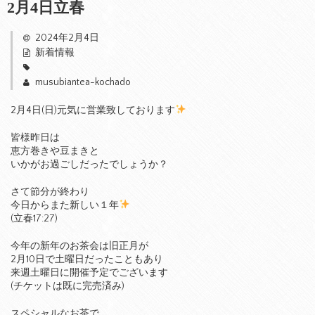
2月4日立春
2024年2月4日
新着情報
musubiantea-kochado
2月4日(日)元気に営業致しております
皆様昨日は
恵方巻きや豆まきと
いかがお過ごしだったでしょうか？
さて節分が終わり
今日からまた新しい１年
(立春17:27)
今年の新年のお茶会は旧正月が
2月10日で土曜日だったこともあり
来週土曜日に開催予定でございます
(チケットは既に完売済み)
スペシャルなお茶で