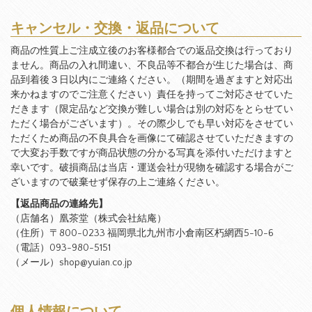
キャンセル・交換・返品について
商品の性質上ご注成立後のお客様都合での返品交換は行っており
ません。商品の入れ間違い、不良品等不都合が生じた場合は、商
品到着後３日以内にご連絡ください。（期間を過ぎますと対応出
来かねますのでご注意ください）責任を持ってご対応させていた
だきます（限定品など交換が難しい場合は別の対応をとらせてい
ただく場合がございます）。その際少しでも早い対応をさせてい
ただくため商品の不良具合を画像にて確認させていただきますの
で大変お手数ですが商品状態の分かる写真を添付いただけますと
幸いです。破損商品は当店・運送会社が現物を確認する場合がご
ざいますので破棄せず保存の上ご連絡ください。
【返品商品の連絡先】
（店舗名）凰茶堂（株式会社結庵）
（住所）〒800-0233 福岡県北九州市小倉南区朽網西5-10-6
（電話）093-980-5151
（メール）shop@yuian.co.jp