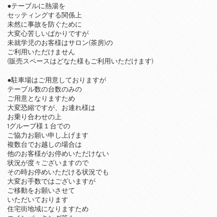
●テーブルに熱湯を
セッティングする関係上
未然に事故を防ぐために
大変心苦しいばかりですが
未就学児のお客様はサロン(茶房)の
ご利用いただけません
(販売スペースはどなた様もご利用いただけます)
●駐車場はご用意しておりますが
テーブル数の台数のみの
ご用意となりますため
大変恐縮ですが、お連れ様は
お乗り合わせの上
1グループ様１台での
ご協力お願い申し上げます
複数台でお越しの場合は
他のお客様がお停めいただけない
状況が度々ございますので
その時お停めいただける状況でも
大変お手数ではございますが
ご移動をお願いさせて
いただいております
住宅街地域になりますため