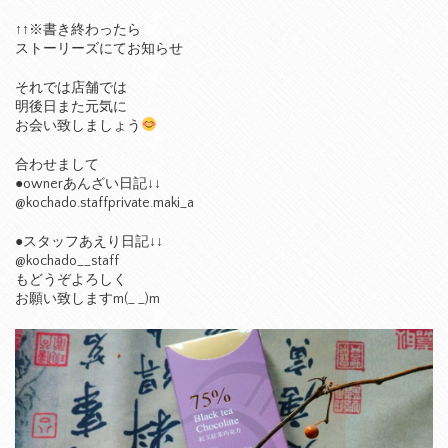
↑↑※書き終わったら
ストーリーズにてお知らせ
それでは店舗では
明後日また元気に
お会い致しましょう
合わせまして
●ownerあんざい日記↓↓
@kochado.staffprivate.maki_a
●スタッフあえり日記↓↓
@kochado__staff
もどうぞよろしく
お願い致しますm(_ _)m