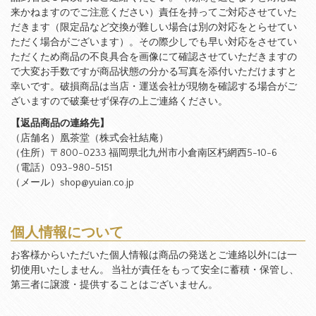
来かねますのでご注意ください）責任を持ってご対応させていた
だきます（限定品など交換が難しい場合は別の対応をとらせてい
ただく場合がございます）。その際少しでも早い対応をさせてい
ただくため商品の不良具合を画像にて確認させていただきますの
で大変お手数ですが商品状態の分かる写真を添付いただけますと
幸いです。破損商品は当店・運送会社が現物を確認する場合がご
ざいますので破棄せず保存の上ご連絡ください。
【返品商品の連絡先】
（店舗名）凰茶堂（株式会社結庵）
（住所）〒800-0233 福岡県北九州市小倉南区朽網西5-10-6
（電話）093-980-5151
（メール）shop@yuian.co.jp
個人情報について
お客様からいただいた個人情報は商品の発送とご連絡以外には一
切使用いたしません。 当社が責任をもって安全に蓄積・保管し、
第三者に譲渡・提供することはございません。