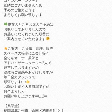
コインパーキング等も
近隣にございませんため
予めのご協力どうぞ
よろしくお願い致します
現在のところお席のご予約は
お取りしておりませんので
お越しになられました順番に
ご案内させていただきます
ご案内、ご提供、調理、販売
スペースの接客にご会計等々
全てをオーナー茶師と
アドバイザースタッフの2人で
運営しておりますため
混雑時ご迷惑をおかけしますが
毎日全力ダッシュで
頑張ります(^^)
お願いも多く大変恐縮ですが
何卒よろしく
お願い申し上げますm(_ _)m
【凰茶堂】
福岡県北九州市小倉南区朽網西5-10-6