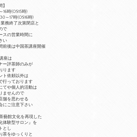
間】
～16時(OS15時)
30～17時(OS16時)
、業務終了次第閉店と
ので
ースの営業時間に
さい
間前後は中国茶講座開催
講座は
ナー評茶師のみが
おります
ント依頼以外は
で行っております
にてや個人的活動は
りませんので
店舗を思わせる
会にご注意下さい
茶藝館文化を再現した
化体験型サロン』を
トとし
お茶をゆっくりと