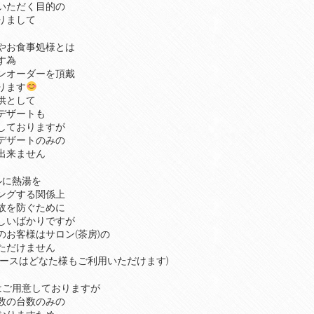
いただく目的の
りまして
やお食事処様とは
す為
ンオーダーを頂戴
ります
供として
デザートも
しておりますが
デザートのみの
出来ません
ルに熱湯を
ングする関係上
故を防ぐために
しいばかりですが
のお客様はサロン(茶房)の
ただけません
ペースはどなた様もご利用いただけます)
はご用意しておりますが
数の台数のみの