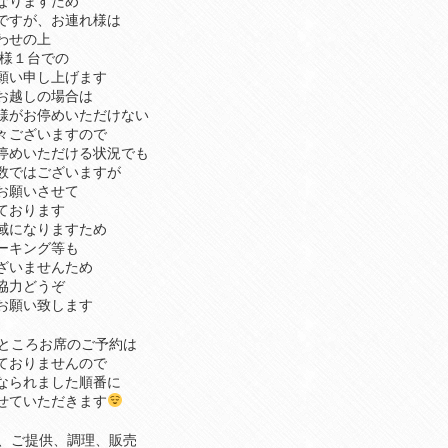
なりますため
ですが、お連れ様は
わせの上
プ様１台での
願い申し上げます
お越しの場合は
様がお停めいただけない
々ございますので
停めいただける状況でも
数ではございますが
お願いさせて
ております
域になりますため
ーキング等も
ざいませんため
協力どうぞ
お願い致します
ところお席のご予約は
ておりませんので
なられました順番に
せていただきます
、ご提供、調理、販売