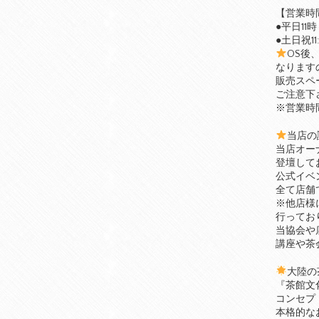
【営業時
●平日11時
●土日祝11:
OS後
なります
販売スペ
ご注意下
※営業時
当店の
当店オー
登壇して
公式イベ
全て店舗
※他店様
行ってお
当協会や
講座や茶
大陸の
『茶館文
コンセプ
本格的な