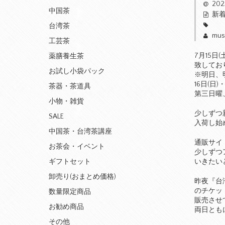
20
中国茶
新
台湾茶
mus
工芸茶
7月15日
薬膳養生茶
致してお
お試し小袋パック
※明日、
16日(日)
茶器・茶道具
第三日曜
小物・雑貨
少しずつ
SALE
入荷し始
中国茶・台湾茶講座
通販サイ
お茶会・イベント
少しずつ
いきたい
ギフトセット
卸売り(おまとめ価格)
昨夜『台
のチケッ
数量限定商品
販売させ
お勧め商品
両日とも
その他