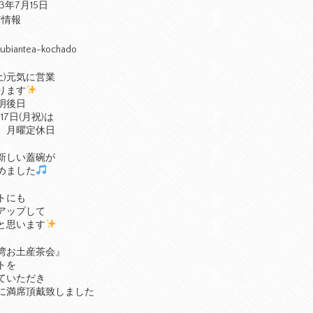
23年7月15日
着情報
ubiantea-kochado
(土)元気に営業
ります
明後日
・17日(月祝)は
、月曜定休日
新しい蓋碗が
めました
トにも
アップして
と思います
湾お土産茶会』
トを
ていただき
に満席頂戴致しました