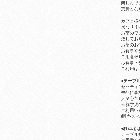
楽しんで
茶房とな
カフェ様
異なりま
お茶のワ
致してお
お茶のお
お食事や
ご用意致
お食事・
ご利用は
●テーブ
セッティ
未然に事
大変心苦
未就学児
ご利用い
(販売ス
●駐車場
テーブル