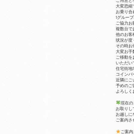
ご用意と
大変恐縮
お乗り合
1グルー
ご協力お
複数台で
他のお客
状況が度
その時お
大変お手
ご移動を
いただい
住宅街地
コインパ
近隣にご
予めのご
よろしく
現在の
お取りし
お越しに
ご案内さ
ご案内