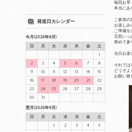
毎回お早
本当にあ
ご参加の
発送日カレンダー
お楽しみ
ご準備を
元気いっ
今月(2026年8月)
努めて参
日
月
火
水
木
金
土
当日お楽
1
2
3
4
5
6
7
8
それでは
どうぞよ
9
10
11
12
13
14
15
お願い致
16
17
18
19
20
21
22
23
24
25
26
27
28
29
30
31
翌月(2026年9月)
日
月
火
水
木
金
土
1
2
3
4
5