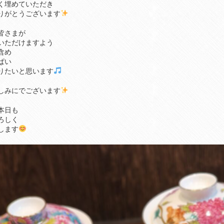
く埋めていただき
りがとうございます
皆さまが
いただけますよう
含め
ぱい
りたいと思います
しみにでございます
本日も
ろしく
します