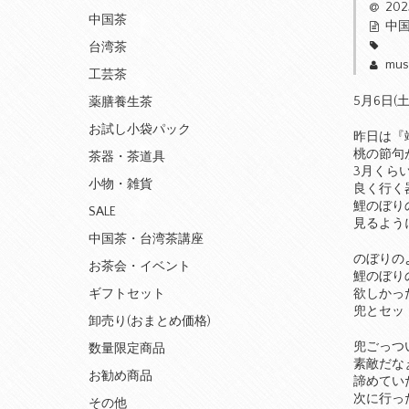
20
中国茶
中
台湾茶
mus
工芸茶
5月6日
薬膳養生茶
お試し小袋パック
昨日は『
桃の節句
茶器・茶道具
3月くら
小物・雑貨
良く行く
鯉のぼり
SALE
見るよう
中国茶・台湾茶講座
のぼりの
お茶会・イベント
鯉のぼり
欲しかっ
ギフトセット
兜とセッ
卸売り(おまとめ価格)
兜ごっつ
数量限定商品
素敵だな
お勧め商品
諦めてい
次に行っ
その他