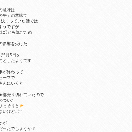
の意味は
の午」の意味で
と決まっていた話では
ようですが
は(ゴ)とも読むため
の影響を受けた
で5月5日を
句としたようです
事が終わって
セーフで
さんにいくと
全部売り切れていたので
のついた
ひっそりと
いけど…(^^;
かが
だったでしょうか？