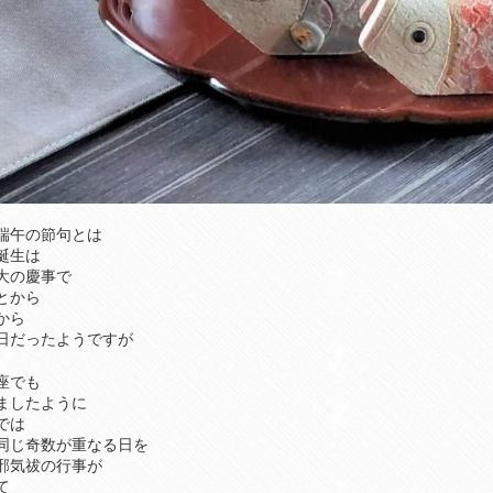
端午の節句とは
誕生は
大の慶事で
とから
から
日だったようですが
座でも
ましたように
では
同じ奇数が重なる日を
邪気祓の行事が
て