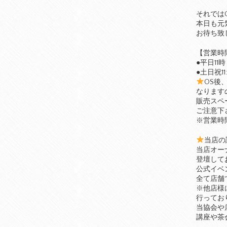
それでは
本日も元
お待ち致
【営業時
●平日11時
●土日祝11:
OS後
なります
販売スペ
ご注意下
※営業時
当店の
当店オー
登壇して
公式イベ
全て店舗
※他店様
行ってお
当協会や
講座や茶