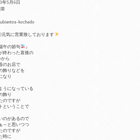
23年5月6日
国茶
ubiantea-kochado
(土)元気に営業致しております
端午の節句
』
が終わった直後の
いから
器のお店で
の飾りなどを
になり
ようになっている
の飾り
たのですが
トということで
いのがあるので
ぁ～と思いつつ
たのですが
た時に