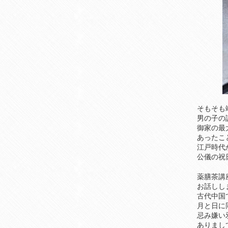
そもそも
男の子の
御家の最
あったこ
江戸時代
公儀の祝
薬膳茶講
お話しし
古代中国
月と日に
忌み嫌い
ありまし