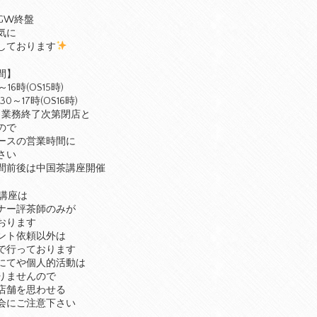
GW終盤
気に
しております
間】
～16時(OS15時)
30～17時(OS16時)
、業務終了次第閉店と
ので
ースの営業時間に
さい
間前後は中国茶講座開催
講座は
ナー評茶師のみが
おります
ント依頼以外は
で行っております
にてや個人的活動は
りませんので
店舗を思わせる
会にご注意下さい