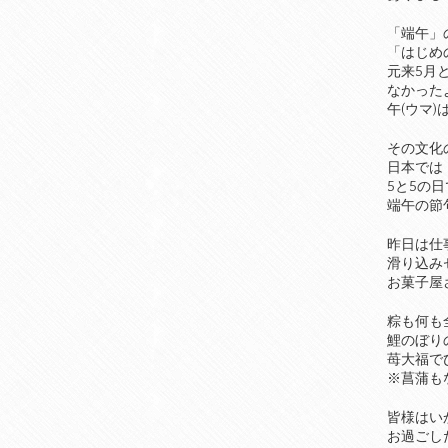
「端午」
「はじめ
元来5月
なかった
午(ウマ)
その文化
日本では
5と5の日
端午の節
昨日は仕
滑り込み
お菓子屋
粽も何も
鯉のぼり
苺大福で
※菖蒲もな
皆様はい
お過ごし