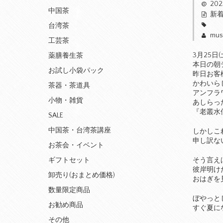
20
中国茶
新
台湾茶
mus
工芸茶
3月25日
薬膳養生茶
本日の朝
お試し小袋パック
昨日お客
かわいら
茶器・茶道具
アンフラ
小物・雑貨
あしらっ
『老叢水
SALE
中国茶・台湾茶講座
しかしこ
申し訳な
お茶会・イベント
そう言え
ギフトセット
彼岸明け
卸売り(おまとめ価格)
おはぎを
数量限定商品
ぼやっと
お勧め商品
すぐ夏に
その他