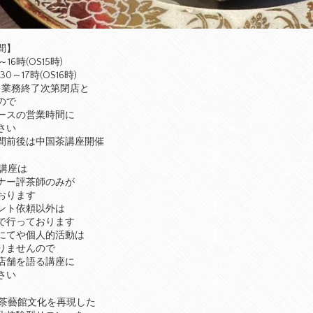
間】
～16時(OS15時)
30～17時(OS16時)
、業務終了次第閉店と
ので
ースの営業時間に
さい
間前後は中国茶講座開催
講座は
ナー評茶師のみが
おります
ント依頼以外は
で行っております
にてや個人的活動は
りませんので
店舗を語る講座に
さい
茶藝館文化を再現した