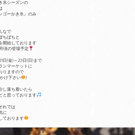
き氷シーズンの
は
ンゴーかき氷』のみ
んなで
ぼちぼちと
を開始しております
5月頃の登場予定
1日(金)～23日(日)まで
ランマーケットに
おりますので
出かけ下さい
)
少し落ち着いたら
どと思っております
それでは
気に
しております