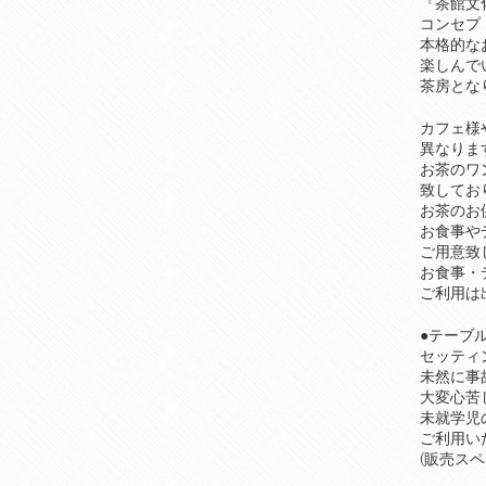
『茶館文
コンセプ
本格的な
楽しんで
茶房とな
カフェ様
異なりま
お茶のワ
致してお
お茶のお
お食事や
ご用意致
お食事・
ご利用は
●テーブ
セッティ
未然に事
大変心苦
未就学児
ご利用い
(販売ス