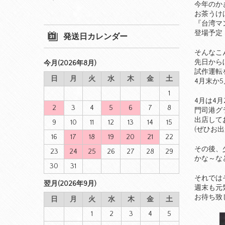
今年のか
お茶うけ
『台湾マ
登場予定
発送日カレンダー
そんなこ
先日から
今月(2026年8月)
試作運転
日
月
火
水
木
金
土
4月末か
1
4月は4月2
2
3
4
5
6
7
8
門司港グ
出店して
9
10
11
12
13
14
15
(ぜひお
16
17
18
19
20
21
22
その後、
23
24
25
26
27
28
29
かな～な
30
31
それでは
翌月(2026年9月)
週末も元
お待ち致
日
月
火
水
木
金
土
1
2
3
4
5