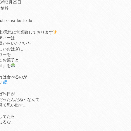
23年3月25日
着情報
ubiantea-kochado
(土)元気に営業致しております
ティーは
様からいただいた
しいおはぎに
ワーを
たお菓子と
仙』を
れは食べるのが
い
ば昨日が
だったんだね～なんて
見て思い出す…
してたら
なるな…