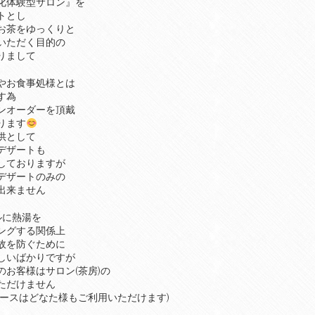
化体験型サロン』を
トとし
お茶をゆっくりと
いただく目的の
りまして
やお食事処様とは
す為
ンオーダーを頂戴
ります
供として
デザートも
しておりますが
デザートのみの
出来ません
ルに熱湯を
ングする関係上
故を防ぐために
しいばかりですが
のお客様はサロン(茶房)の
ただけません
ペースはどなた様もご利用いただけます)