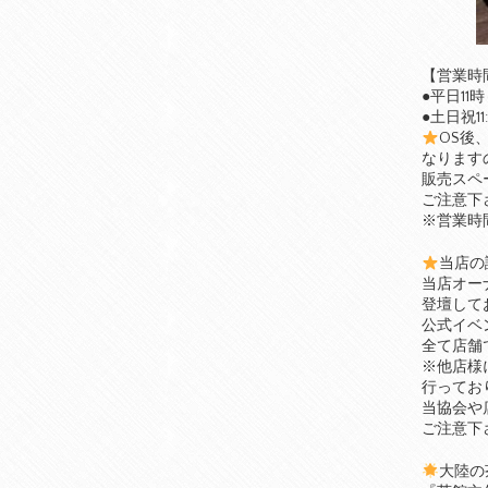
【営業時
●平日11時
●土日祝11:
OS後
なります
販売スペ
ご注意下
※営業時
当店の
当店オー
登壇して
公式イベ
全て店舗
※他店様
行ってお
当協会や
ご注意下
大陸の