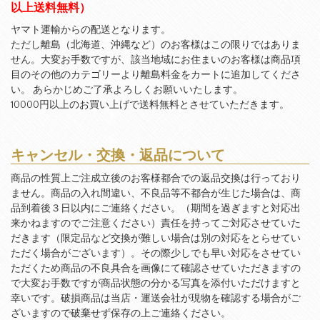
以上送料無料）
ヤマト運輸からの配送となります。
ただし離島（北海道、沖縄など）のお客様はこの限りではありま
せん。大変お手数ですが、該当地域にお住まいのお客様は商品項
目のその他のカテゴリーより離島料金をカートに追加してくださ
い。 あらかじめご了承よろしくお願いいたします。
10000円以上のお買い上げで送料無料とさせていただきます。
キャンセル・交換・返品について
商品の性質上ご注成立後のお客様都合での返品交換は行っており
ません。商品の入れ間違い、不良品等不都合が生じた場合は、商
品到着後３日以内にご連絡ください。（期間を過ぎますと対応出
来かねますのでご注意ください）責任を持ってご対応させていた
だきます（限定品など交換が難しい場合は別の対応をとらせてい
ただく場合がございます）。その際少しでも早い対応をさせてい
ただくため商品の不良具合を画像にて確認させていただきますの
で大変お手数ですが商品状態の分かる写真を添付いただけますと
幸いです。破損商品は当店・運送会社が現物を確認する場合がご
ざいますので破棄せず保存の上ご連絡ください。