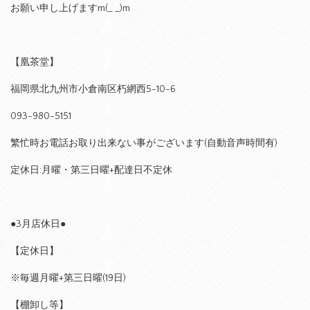
お願い申し上げますm(_ _)m
【凰茶堂】
福岡県北九州市小倉南区朽網西5-10-6
093-980-5151
繁忙時お電話お取り出来ない事がございます(自動音声時間有)
定休日:月曜・第三日曜+配達日不定休
●3月店休日●
【定休日】
※毎週月曜+第三日曜(19日)
【棚卸し等】