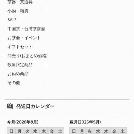
茶器・茶道具
小物・雑貨
SALE
中国茶・台湾茶講座
お茶会・イベント
ギフトセット
卸売り(おまとめ価格)
数量限定商品
お勧め商品
その他
発送日カレンダー
今月(2026年8月)
翌月(2026年9月)
日
月
火
水
木
金
土
日
月
火
水
木
金
土