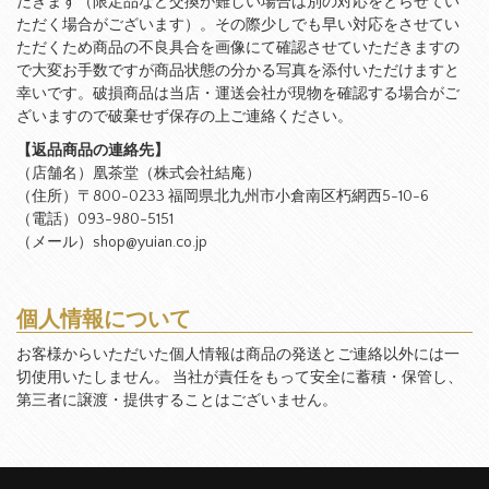
だきます（限定品など交換が難しい場合は別の対応をとらせてい
ただく場合がございます）。その際少しでも早い対応をさせてい
ただくため商品の不良具合を画像にて確認させていただきますの
で大変お手数ですが商品状態の分かる写真を添付いただけますと
幸いです。破損商品は当店・運送会社が現物を確認する場合がご
ざいますので破棄せず保存の上ご連絡ください。
【返品商品の連絡先】
（店舗名）凰茶堂（株式会社結庵）
（住所）〒800-0233 福岡県北九州市小倉南区朽網西5-10-6
（電話）093-980-5151
（メール）shop@yuian.co.jp
個人情報について
お客様からいただいた個人情報は商品の発送とご連絡以外には一
切使用いたしません。 当社が責任をもって安全に蓄積・保管し、
第三者に譲渡・提供することはございません。