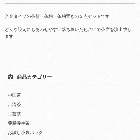
合金タイプの茶荷・茶杓・茶杓置きの３点セットです
どんな設えにもあわせやすい落ち着いた色合いで茶席を演出致し
ます
商品カテゴリー
中国茶
台湾茶
工芸茶
薬膳養生茶
お試し小袋パック