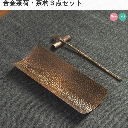
合金茶荷・茶杓３点セット
New
Hot