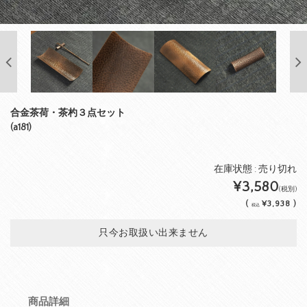
合金茶荷・茶杓３点セット
(a181)
在庫状態 : 売り切れ
¥3,580
(税別)
(
¥3,938 )
税込
只今お取扱い出来ません
商品詳細