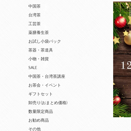
中国茶
台湾茶
工芸茶
薬膳養生茶
お試し小袋パック
茶器・茶道具
小物・雑貨
SALE
中国茶・台湾茶講座
お茶会・イベント
ギフトセット
卸売り(おまとめ価格)
数量限定商品
お勧め商品
その他