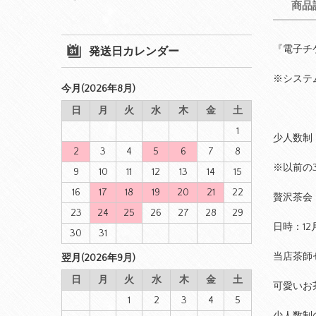
商品
『電子チ
発送日カレンダー
※システ
今月(2026年8月)
日
月
火
水
木
金
土
1
少人数制
2
3
4
5
6
7
8
※以前の
9
10
11
12
13
14
15
16
17
18
19
20
21
22
贅沢茶会
23
24
25
26
27
28
29
日時：12月
30
31
当店茶師
翌月(2026年9月)
日
月
火
水
木
金
土
可愛いお
1
2
3
4
5
少人数制