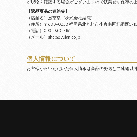
が現物を確認する場合がございますので破棄せず保存の
【返品商品の連絡先】
（店舗名）凰茶堂（株式会社結庵）
（住所）〒800-0233 福岡県北九州市小倉南区朽網西5-10
（電話）093-980-5151
（メール）shop@yuian.co.jp
個人情報について
お客様からいただいた個人情報は商品の発送とご連絡以外