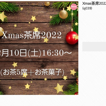
Xmas茶席202
New
(q039)