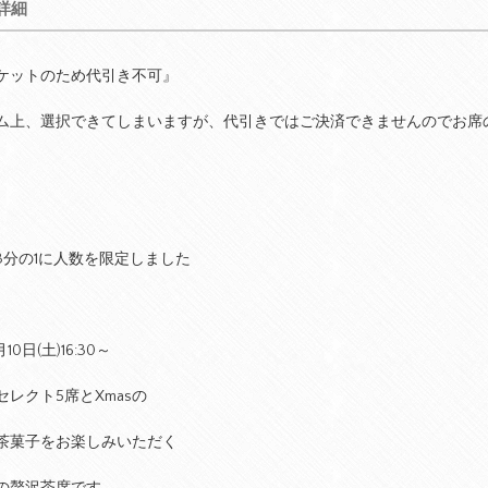
詳細
ケットのため代引き不可』
ム上、選択できてしまいますが、代引きではご決済できませんのでお席
3分の1に人数を限定しました
10日(土)16:30～
セレクト5席とXmasの
茶菓子をお楽しみいただく
の贅沢茶席です