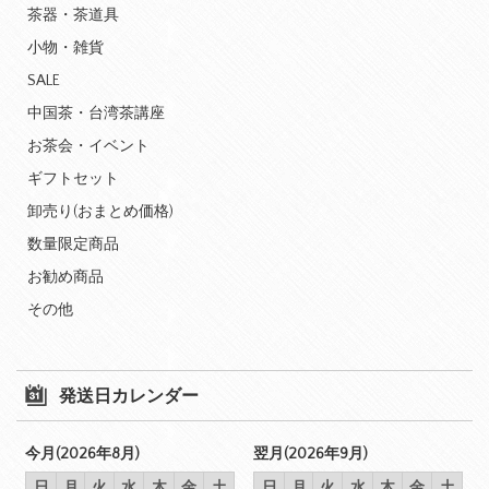
茶器・茶道具
小物・雑貨
SALE
中国茶・台湾茶講座
お茶会・イベント
ギフトセット
卸売り(おまとめ価格)
数量限定商品
お勧め商品
その他
発送日カレンダー
今月(2026年8月)
翌月(2026年9月)
日
月
火
水
木
金
土
日
月
火
水
木
金
土