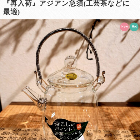
『再入荷』アジアン急須(工芸茶などに
最適)
New
Hot