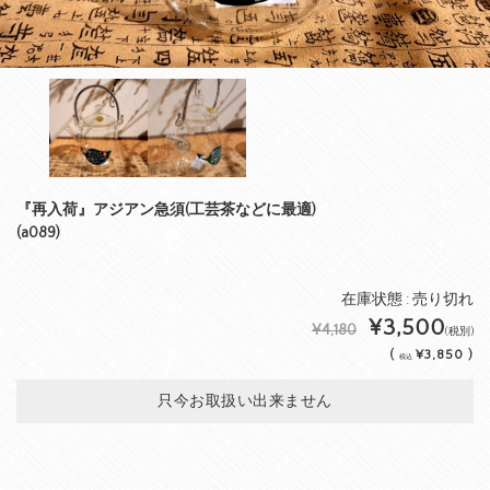
『再入荷』アジアン急須(工芸茶などに最適)
(a089)
在庫状態 : 売り切れ
¥3,500
¥4,180
(税別)
(
¥3,850 )
税込
只今お取扱い出来ません