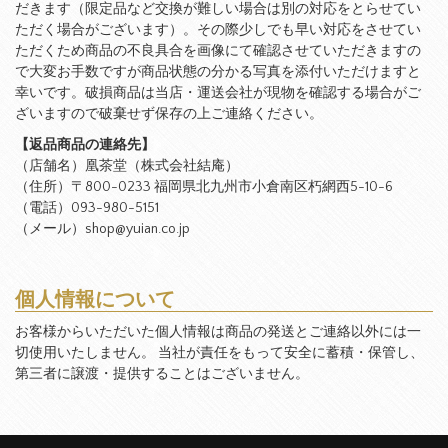
だきます（限定品など交換が難しい場合は別の対応をとらせてい
ただく場合がございます）。その際少しでも早い対応をさせてい
ただくため商品の不良具合を画像にて確認させていただきますの
で大変お手数ですが商品状態の分かる写真を添付いただけますと
幸いです。破損商品は当店・運送会社が現物を確認する場合がご
ざいますので破棄せず保存の上ご連絡ください。
【返品商品の連絡先】
（店舗名）凰茶堂（株式会社結庵）
（住所）〒800-0233 福岡県北九州市小倉南区朽網西5-10-6
（電話）093-980-5151
（メール）shop@yuian.co.jp
個人情報について
お客様からいただいた個人情報は商品の発送とご連絡以外には一
切使用いたしません。 当社が責任をもって安全に蓄積・保管し、
第三者に譲渡・提供することはございません。