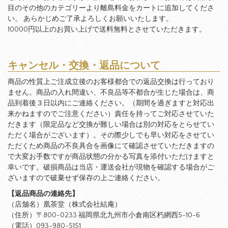
目のその他のカテゴリーより離島料金をカートに追加してくださ
い。 あらかじめご了承よろしくお願いいたします。
10000円以上のお買い上げで送料無料とさせていただきます。
キャンセル・交換・返品について
商品の性質上ご注成立後のお客様都合での返品交換は行っており
ません。商品の入れ間違い、不良品等不都合が生じた場合は、商
品到着後３日以内にご連絡ください。（期間を過ぎますと対応出
来かねますのでご注意ください）責任を持ってご対応させていた
だきます（限定品など交換が難しい場合は別の対応をとらせてい
ただく場合がございます）。その際少しでも早い対応をさせてい
ただくため商品の不良具合を画像にて確認させていただきますの
で大変お手数ですが商品状態の分かる写真を添付いただけますと
幸いです。破損商品は当店・運送会社が現物を確認する場合がご
ざいますので破棄せず保存の上ご連絡ください。
【返品商品の連絡先】
（店舗名）凰茶堂（株式会社結庵）
（住所）〒800-0233 福岡県北九州市小倉南区朽網西5-10-6
（電話）093-980-5151