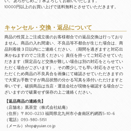
い。 あらかじめご了承よろしくお願いいたします。
10000円以上のお買い上げで送料無料とさせていただきます。
キャンセル・交換・返品について
商品の性質上ご注成立後のお客様都合での返品交換は行っており
ません。商品の入れ間違い、不良品等不都合が生じた場合は、商
品到着後３日以内にご連絡ください。（期間を過ぎますと対応出
来かねますのでご注意ください）責任を持ってご対応させていた
だきます（限定品など交換が難しい場合は別の対応をとらせてい
ただく場合がございます）。その際少しでも早い対応をさせてい
ただくため商品の不良具合を画像にて確認させていただきますの
で大変お手数ですが商品状態の分かる写真を添付いただけますと
幸いです。破損商品は当店・運送会社が現物を確認する場合がご
ざいますので破棄せず保存の上ご連絡ください。
【返品商品の連絡先】
（店舗名）凰茶堂（株式会社結庵）
（住所）〒800-0233 福岡県北九州市小倉南区朽網西5-10-6
（電話）093-980-5151
（メール）shop@yuian.co.jp