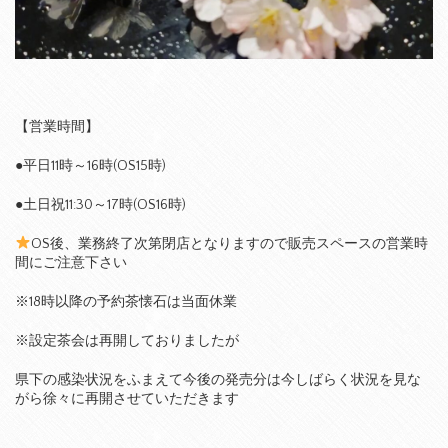
【営業時間】
●平日11時～16時(OS15時)
●土日祝11:30～17時(OS16時)
OS後、業務終了次第閉店となりますので販売スペースの営業時
間にご注意下さい
※18時以降の予約茶懐石は当面休業
※設定茶会は再開しておりましたが
県下の感染状況をふまえて今後の発売分は今しばらく状況を見な
がら徐々に再開させていただきます