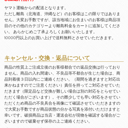
ヤマト運輸からの配送となります。
ただし離島（北海道、沖縄など）のお客様はこの限りではありま
せん。大変お手数ですが、該当地域にお住まいのお客様は商品項
目のその他のカテゴリーより離島料金をカートに追加してくださ
い。 あらかじめご了承よろしくお願いいたします。
10000円以上のお買い上げで送料無料とさせていただきます。
キャンセル・交換・返品について
商品の性質上ご注成立後のお客様都合での返品交換は行っており
ません。商品の入れ間違い、不良品等不都合が生じた場合は、商
品到着後３日以内にご連絡ください。（期間を過ぎますと対応出
来かねますのでご注意ください）責任を持ってご対応させていた
だきます（限定品など交換が難しい場合は別の対応をとらせてい
ただく場合がございます）。その際少しでも早い対応をさせてい
ただくため商品の不良具合を画像にて確認させていただきますの
で大変お手数ですが商品状態の分かる写真を添付いただけますと
幸いです。破損商品は当店・運送会社が現物を確認する場合がご
ざいますので破棄せず保存の上ご連絡ください。