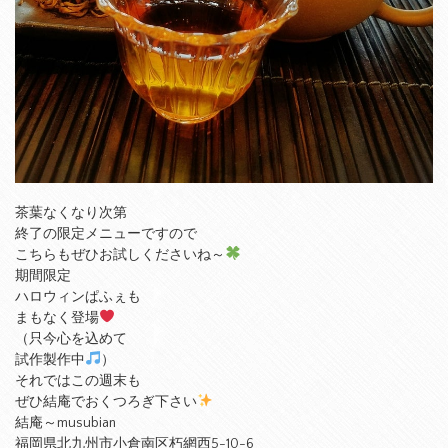
茶葉なくなり次第
終了の限定メニューですので
こちらもぜひお試しくださいね～
期間限定
ハロウィンぱふぇも
まもなく登場
（只今心を込めて
試作製作中
）
それではこの週末も
ぜひ結庵でおくつろぎ下さい
結庵～musubian
福岡県北九州市小倉南区朽網西5-10-6