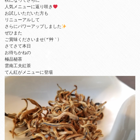
秋になってさらに
人気メニューに返り咲き
お試しいただいた方も
リニューアルして
さらにパワーアップしました
ぜひまた
ご賞味くださいませ( *´艸｀)
さてさて本日
お待ちかねの
極品秘茶
雲南工夫紅茶
てん紅がメニューに登場