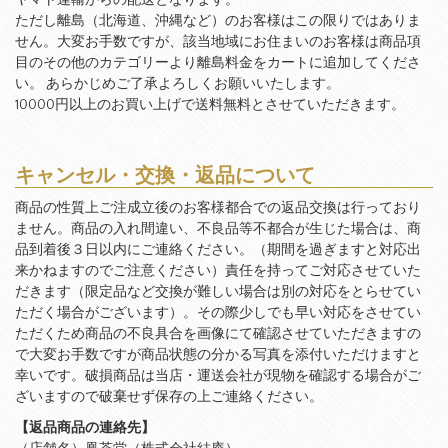
ヤマト運輸からの配送となります。
ただし離島（北海道、沖縄など）のお客様はこの限りではありま
せん。大変お手数ですが、該当地域にお住まいのお客様は商品項
目のその他のカテゴリーより離島料金をカートに追加してくださ
い。 あらかじめご了承よろしくお願いいたします。
10000円以上のお買い上げで送料無料とさせていただきます。
キャンセル・交換・返品について
商品の性質上ご注成立後のお客様都合での返品交換は行っており
ません。商品の入れ間違い、不良品等不都合が生じた場合は、商
品到着後３日以内にご連絡ください。（期間を過ぎますと対応出
来かねますのでご注意ください）責任を持ってご対応させていた
だきます（限定品など交換が難しい場合は別の対応をとらせてい
ただく場合がございます）。その際少しでも早い対応をさせてい
ただくため商品の不良具合を画像にて確認させていただきますの
で大変お手数ですが商品状態の分かる写真を添付いただけますと
幸いです。破損商品は当店・運送会社が現物を確認する場合がご
ざいますので破棄せず保存の上ご連絡ください。
【返品商品の連絡先】