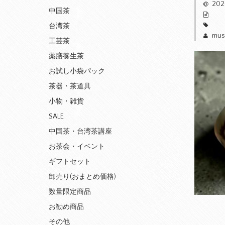
20
中国茶
台湾茶
mus
工芸茶
薬膳養生茶
お試し小袋パック
茶器・茶道具
小物・雑貨
SALE
中国茶・台湾茶講座
お茶会・イベント
ギフトセット
卸売り(おまとめ価格)
数量限定商品
お勧め商品
その他