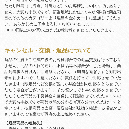
ヤマト運輸からの配送となります。
ただし離島（北海道、沖縄など）のお客様はこの限りではありま
せん。大変お手数ですが、該当地域にお住まいのお客様は商品項
目のその他のカテゴリーより離島料金をカートに追加してくださ
い。 あらかじめご了承よろしくお願いいたします。
10000円以上のお買い上げで送料無料とさせていただきます。
キャンセル・交換・返品について
商品の性質上ご注成立後のお客様都合での返品交換は行っており
ません。商品の入れ間違い、不良品等不都合が生じた場合は、商
品到着後３日以内にご連絡ください。（期間を過ぎますと対応出
来かねますのでご注意ください）責任を持ってご対応させていた
だきます（限定品など交換が難しい場合は別の対応をとらせてい
ただく場合がございます）。その際少しでも早い対応をさせてい
ただくため商品の不良具合を画像にて確認させていただきますの
で大変お手数ですが商品状態の分かる写真を添付いただけますと
幸いです。破損商品は当店・運送会社が現物を確認する場合がご
ざいますので破棄せず保存の上ご連絡ください。
【返品商品の連絡先】