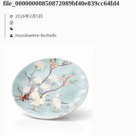
file_00000000850872089bf40e839cc64fd4
2026年2月5日
musubiantea-kochado