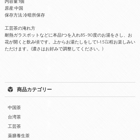
内容量:1個
原産:中国
保存方法:冷暗所保存
工芸茶の淹れ方
耐熱ガラスポットなどに本品1つを入れ85~90度のお湯をさし、お
花が開くと飲み頃です。上からお湯たしをして1~1.5㍑程お楽しみい
ただけます。(濃さはお好みで調整してください。)
商品カテゴリー
中国茶
台湾茶
工芸茶
薬膳養生茶