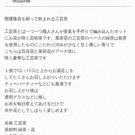
商品詳細
開運隆昌を願って飲まれる工芸茶
工芸茶とは一つ一つ職人さんが茶葉を手作りで編み込んだポット
にお花が咲く芸術茶です。凰茶堂の工芸茶のベースの緑茶は新芽
を使用したものにこだわり渋みが少なく甘く優しい香りで
こちらは百合花と茉莉花がアーチ状に
咲く豪華な工芸茶です
１個で1㍑～1.5㍑と上からお湯足しを
してたくさんお召し上がりいただけます
ティーパーティーなどにも最適です
お召し上がり後は
透明グラスなどに移し
お水を毎日変えてあげるだけで
水中花としてしばらく楽しめます
名称:工芸茶
原材料:緑茶・花