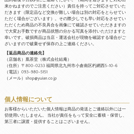
品到着後３日以内にご連絡ください。（期間を過ぎますと対応出
来かねますのでご注意ください）責任を持ってご対応させていた
だきます（限定品など交換が難しい場合は別の対応をとらせてい
ただく場合がございます）。その際少しでも早い対応をさせてい
ただくため商品の不良具合を画像にて確認させていただきますの
で大変お手数ですが商品状態の分かる写真を添付いただけますと
幸いです。破損商品は当店・運送会社が現物を確認する場合がご
ざいますので破棄せず保存の上ご連絡ください。
【返品商品の連絡先】
（店舗名）凰茶堂（株式会社結庵）
（住所）〒800-0233 福岡県北九州市小倉南区朽網西5-10-6
（電話）093-980-5151
（メール）shop@yuian.co.jp
個人情報について
お客様からいただいた個人情報は商品の発送とご連絡以外には一
切使用いたしません。 当社が責任をもって安全に蓄積・保管し、
第三者に譲渡・提供することはございません。