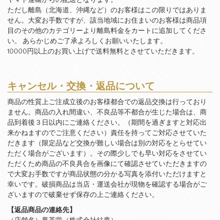
ヤマト運輸からの配送となります。
ただし離島（北海道、沖縄など）のお客様はこの限りではありま
せん。大変お手数ですが、該当地域にお住まいのお客様は商品項
目のその他のカテゴリーより離島料金をカートに追加してくださ
い。 あらかじめご了承よろしくお願いいたします。
10000円以上のお買い上げで送料無料とさせていただきます。
キャンセル・交換・返品について
商品の性質上ご注成立後のお客様都合での返品交換は行っており
ません。商品の入れ間違い、不良品等不都合が生じた場合は、商
品到着後３日以内にご連絡ください。（期間を過ぎますと対応出
来かねますのでご注意ください）責任を持ってご対応させていた
だきます（限定品など交換が難しい場合は別の対応をとらせてい
ただく場合がございます）。その際少しでも早い対応をさせてい
ただくため商品の不良具合を画像にて確認させていただきますの
で大変お手数ですが商品状態の分かる写真を添付いただけますと
幸いです。破損商品は当店・運送会社が現物を確認する場合がご
ざいますので破棄せず保存の上ご連絡ください。
【返品商品の連絡先】