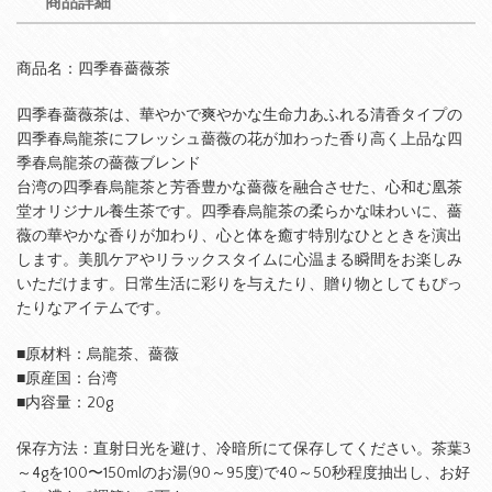
商品詳細
商品名：四季春薔薇茶
四季春薔薇茶は、華やかで爽やかな生命力あふれる清香タイプの
四季春烏龍茶にフレッシュ薔薇の花が加わった香り高く上品な四
季春烏龍茶の薔薇ブレンド
台湾の四季春烏龍茶と芳香豊かな薔薇を融合させた、心和む凰茶
堂オリジナル養生茶です。四季春烏龍茶の柔らかな味わいに、薔
薇の華やかな香りが加わり、心と体を癒す特別なひとときを演出
します。美肌ケアやリラックスタイムに心温まる瞬間をお楽しみ
いただけます。日常生活に彩りを与えたり、贈り物としてもぴっ
たりなアイテムです。
■原材料：烏龍茶、薔薇
■原産国：台湾
■内容量：20g
保存方法：直射日光を避け、冷暗所にて保存してください。茶葉3
～4gを100〜150mlのお湯(90～95度)で40～50秒程度抽出し、お好