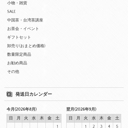
小物・雑貨
SALE
中国茶・台湾茶講座
お茶会・イベント
ギフトセット
卸売り(おまとめ価格)
数量限定商品
お勧め商品
その他
発送日カレンダー
今月(2026年8月)
翌月(2026年9月)
日
月
火
水
木
金
土
日
月
火
水
木
金
土
1
1
2
3
4
5