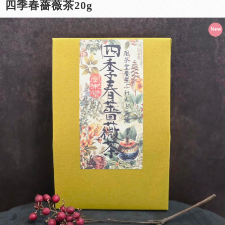
四季春薔薇茶20g
New