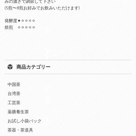
みの濃さで調節して下さい
(5煎〜8煎お好みでお飲みいただけます)
発酵度⚫︎⚪︎⚪︎⚪︎⚪︎
焙煎 ⚪︎⚪︎⚪︎⚪︎⚪︎
商品カテゴリー
中国茶
台湾茶
工芸茶
薬膳養生茶
お試し小袋パック
茶器・茶道具