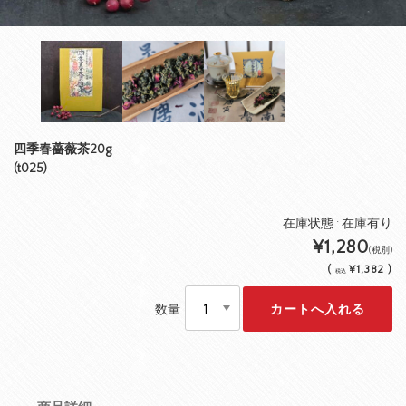
四季春薔薇茶20g
(t025)
在庫状態 : 在庫有り
¥1,280
(税別)
(
¥1,382 )
税込
数量