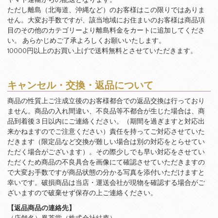
ヤマト運輸からの配送となります。
ただし離島（北海道、沖縄など）のお客様はこの限りではありま
せん。大変お手数ですが、該当地域にお住まいのお客様は商品項
目のその他のカテゴリーより離島料金をカートに追加してくださ
い。 あらかじめご了承よろしくお願いいたします。
10000円以上のお買い上げで送料無料とさせていただきます。
キャンセル・交換・返品について
商品の性質上ご注成立後のお客様都合での返品交換は行っており
ません。商品の入れ間違い、不良品等不都合が生じた場合は、商
品到着後３日以内にご連絡ください。（期間を過ぎますと対応出
来かねますのでご注意ください）責任を持ってご対応させていた
だきます（限定品など交換が難しい場合は別の対応をとらせてい
ただく場合がございます）。その際少しでも早い対応をさせてい
ただくため商品の不良具合を画像にて確認させていただきますの
で大変お手数ですが商品状態の分かる写真を添付いただけますと
幸いです。破損商品は当店・運送会社が現物を確認する場合がご
ざいますので破棄せず保存の上ご連絡ください。
【返品商品の連絡先】